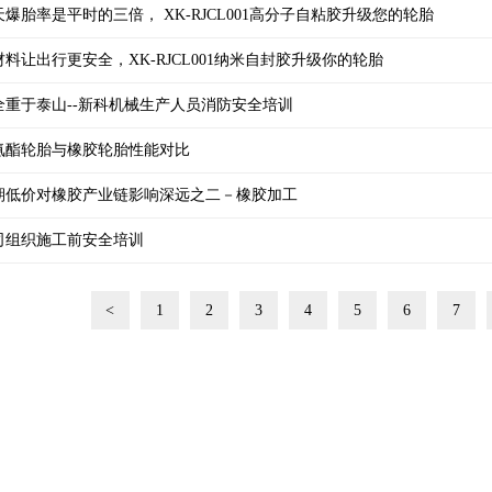
天爆胎率是平时的三倍， XK-RJCL001高分子自粘胶升级您的轮胎
材料让出行更安全，XK-RJCL001纳米自封胶升级你的轮胎
全重于泰山--新科机械生产人员消防安全培训
氨酯轮胎与橡胶轮胎性能对比
期低价对橡胶产业链影响深远之二－橡胶加工
司组织施工前安全培训
<
1
2
3
4
5
6
7