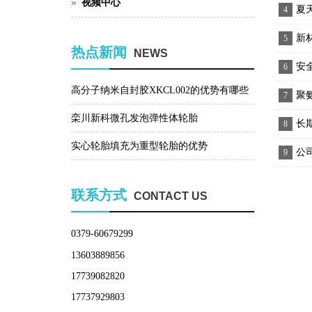
视频中心
夏
4
新
5
热点新闻
NEWS
安
6
高分子纳米自封胶XKCL002的优势有哪些
聚
7
栾川新科微孔发泡弹性体轮胎
长
8
实心轮胎填充为重型轮胎的优势
公
9
联系方式
CONTACT US
0379-60679299
13603889856
17739082820
17737929803